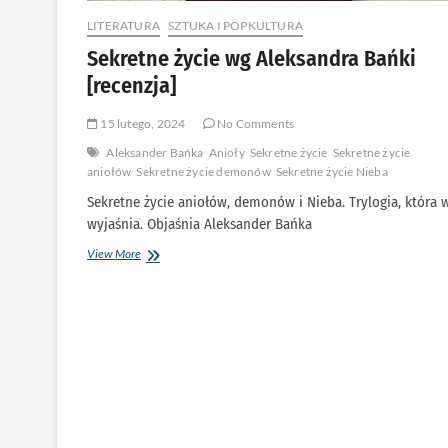
LITERATURA
SZTUKA I POPKULTURA
Sekretne życie wg Aleksandra Bańki
[recenzja]
15 lutego, 2024
No Comments
Aleksander Bańka
Anioły
Sekretne życie
Sekretne życie
aniołów
Sekretne życie demonów
Sekretne życie Nieba
Sekretne życie aniołów, demonów i Nieba. Trylogia, która 
wyjaśnia. Objaśnia Aleksander Bańka
Sekretne
View More
życie
wg
Aleksandra
Bańki
[recenzja]