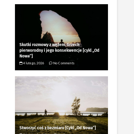
Skutki rozmowy z wężem. Grzech
pierworodny i jego konsekwencje [cykl ,,Od
Nowa”]
4 lutego, 2026
No Comments
Stworzyć coś z bezmiaru [Cykl ,,Od Nowa”]