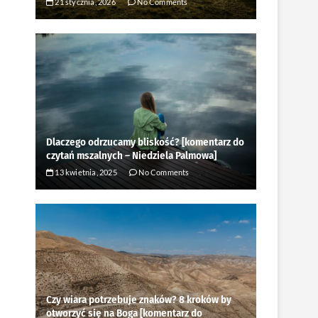
21 stycznia, 2026
No Comments
Dlaczego odrzucamy bliskość? [komentarz do
czytań mszalnych – Niedziela Palmowa]
13 kwietnia, 2025
No Comments
Czy wiara potrzebuje znaków? 8 kroków by
otworzyć się na Boga [komentarz do