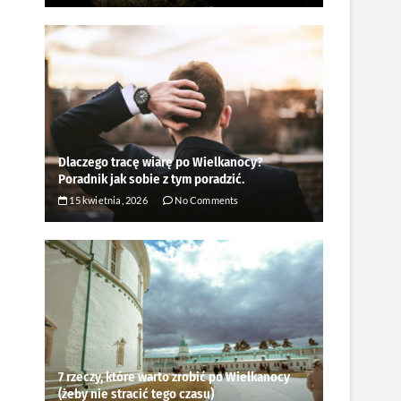
Dlaczego tracę wiarę po Wielkanocy?
Poradnik jak sobie z tym poradzić.
15 kwietnia, 2026
No Comments
7 rzeczy, które warto zrobić po Wielkanocy
(żeby nie stracić tego czasu)