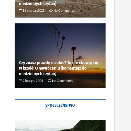
niedzielnych czytań]
16 marca, 2025
No Comments
Czy znasz prawdę o sobie? To nie chowaj się
w krzaki! O nawróceniu [komentarz do
niedzielnych czytań]
9 lutego, 2025
No Comments
SPOŁECZEŃSTWO