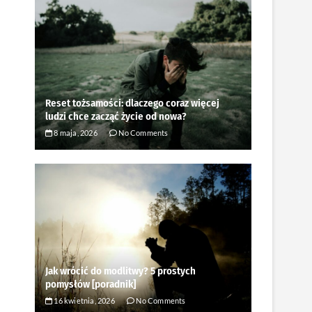
Reset tożsamości: dlaczego coraz więcej
ludzi chce zacząć życie od nowa?
8 maja, 2026
No Comments
Jak wrócić do modlitwy? 5 prostych
pomysłów [poradnik]
16 kwietnia, 2026
No Comments