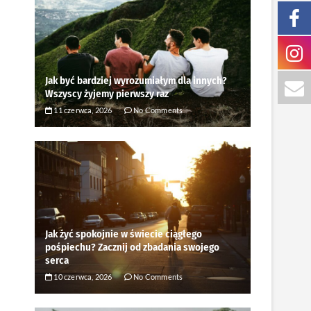
Jak być bardziej wyrozumiałym dla innych?
Wszyscy żyjemy pierwszy raz
11 czerwca, 2026
No Comments
Jak żyć spokojnie w świecie ciągłego
pośpiechu? Zacznij od zbadania swojego
serca
10 czerwca, 2026
No Comments