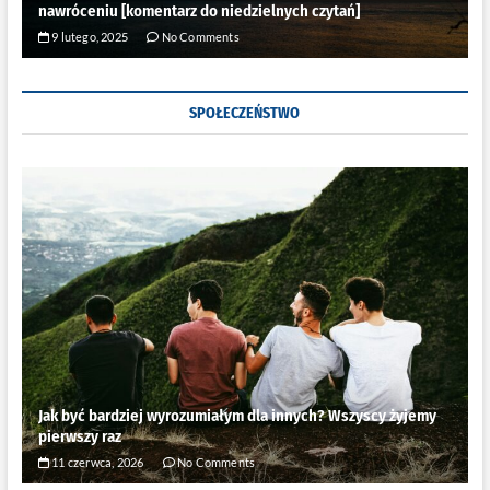
nawróceniu [komentarz do niedzielnych czytań]
9 lutego, 2025
No Comments
SPOŁECZEŃSTWO
Jak być bardziej wyrozumiałym dla innych? Wszyscy żyjemy
pierwszy raz
11 czerwca, 2026
No Comments