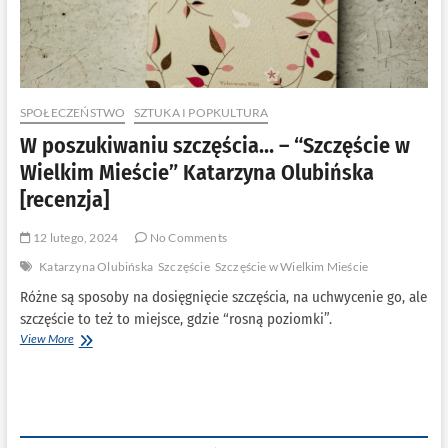
SPOŁECZEŃSTWO
SZTUKA I POPKULTURA
W poszukiwaniu szczęścia… – “Szczęście w
Wielkim Mieście” Katarzyna Olubińska
[recenzja]
12 lutego, 2024
No Comments
Katarzyna Olubińska
Szczęście
Szczęście w Wielkim Mieście
Różne są sposoby na dosięgnięcie szczęścia, na uchwycenie go, ale
szczęście to też to miejsce, gdzie “rosną poziomki”.
W
View More
poszukiwaniu
szczęścia…
–
“Szczęście
w
Wielkim