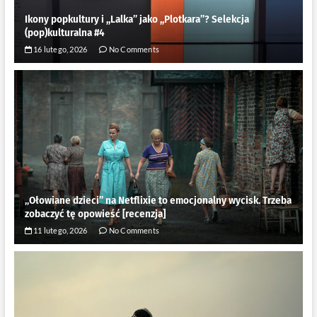
Ikony popkultury i ,,Lalka” jako ,,Plotkara”? Selekcja
(pop)kulturalna #4
16 lutego, 2026
No Comments
„Ołowiane dzieci” na Netflixie to emocjonalny wycisk. Trzeba
zobaczyć tę opowieść [recenzja]
11 lutego, 2026
No Comments