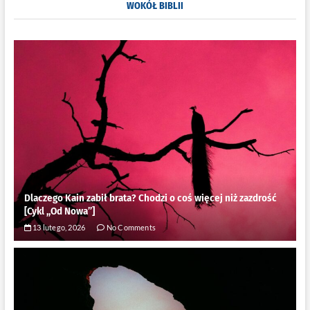
WOKÓŁ BIBLII
Mieście”
Katarzyna
Olubińska
[recenzja]
Dlaczego Kain zabił brata? Chodzi o coś więcej niż zazdrość
[Cykl ,,Od Nowa”]
13 lutego, 2026
No Comments