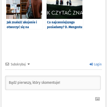
Jak znaleźć ukojenie i
Co najcenniejszego
otworzyć się na
posiadamy? D. Mengestu
człowieka? List Ojca
– Jak czytać znaki
Świętego Franciszka o
[recenzja]
roli literatury w formacji
Subskrybuj
Login