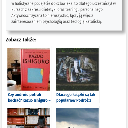
w holistyczne podejście do człowieka, to dlatego uczestniczył w
kursach z zakresu dietetyki oraz treningu personalnego.
Aktywność fizyczna to nie wszystko, łączy ją więc z
zainteresowaniem psychologią oraz teologią katolicką.
Zobacz Także:
Czy android potrafi
Dlaczego książki są tak
kochać? Kazuo Ishiguro –
popularne? Podróż z
,,Klara i Słońce”
literackim sztambuchem
[recenzja]
[książkowy esej i 3 nauki]