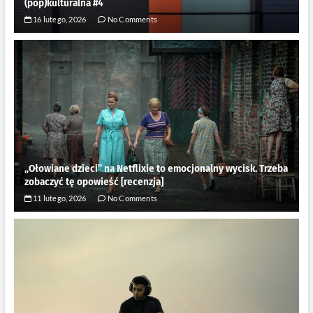
(pop)kulturalna #4
16 lutego, 2026
No Comments
„Ołowiane dzieci” na Netflixie to emocjonalny wycisk. Trzeba
zobaczyć tę opowieść [recenzja]
11 lutego, 2026
No Comments