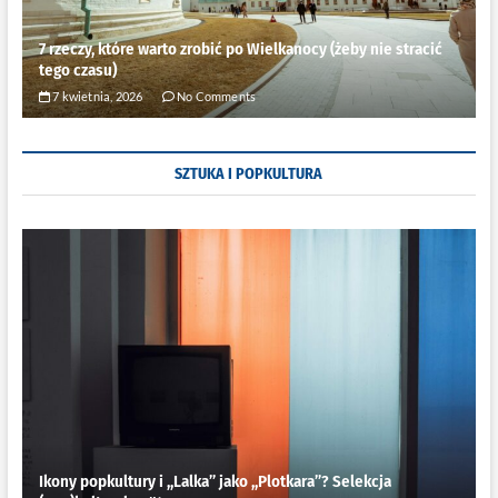
7 rzeczy, które warto zrobić po Wielkanocy (żeby nie stracić
tego czasu)
7 kwietnia, 2026
No Comments
SZTUKA I POPKULTURA
Ikony popkultury i ,,Lalka” jako ,,Plotkara”? Selekcja