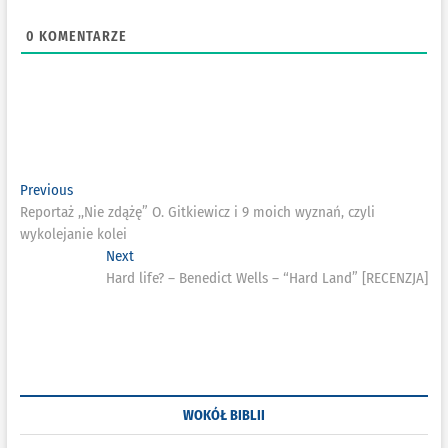
0
KOMENTARZE
Nawigacja
Previous
Previous
post:
Reportaż ,,Nie zdążę” O. Gitkiewicz i 9 moich wyznań, czyli
wpisu
wykolejanie kolei
Next
Next
post:
Hard life? – Benedict Wells – “Hard Land” [RECENZJA]
WOKÓŁ BIBLII