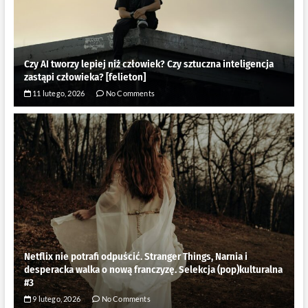
Czy AI tworzy lepiej niż człowiek? Czy sztuczna inteligencja
zastąpi człowieka? [felieton]
11 lutego, 2026
No Comments
Netflix nie potrafi odpuścić. Stranger Things, Narnia i
desperacka walka o nową franczyzę. Selekcja (pop)kulturalna
#3
9 lutego, 2026
No Comments