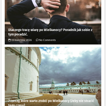
Dlaczego tracę wiarę po Wielkanocy? Poradnik jak sobie z
tym poradzić.
15 kwietnia, 2026
No Comments
7 rzeczy, które warto zrobić po Wielkanocy (żeby nie stracić
tego czasu)