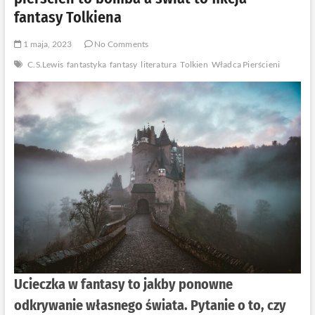
fantasy Tolkiena
1 maja, 2023
No Comments
C.S.Lewis
fantastyka
fantasy
literatura
Tolkien
Władca Pierścieni
Ucieczka w fantasy to jakby ponowne
odkrywanie własnego świata. Pytanie o to, czy