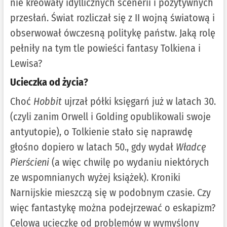
nie kreowały idyllicznych scenerii i pozytywnych
przesłań. Świat rozliczał się z II wojną światową i
obserwował ówczesną politykę państw. Jaką rolę
pełniły na tym tle powieści fantasy Tolkiena i
Lewisa?
Ucieczka od życia
?
Choć
Hobbit
ujrzał półki księgarń już w latach 30.
(czyli zanim Orwell i Golding opublikowali swoje
antyutopie), o Tolkienie stało się naprawdę
głośno dopiero w latach 50., gdy wydał
Władcę
Pierścieni
(a więc chwilę po wydaniu niektórych
ze wspomnianych wyżej książek). Kroniki
Narnijskie mieszczą się w podobnym czasie. Czy
więc fantastykę można podejrzewać o eskapizm?
Celową ucieczkę od problemów w wymyślony