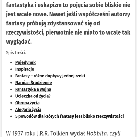
fantastyka i eskapizm to pojęcia sobie bliskie nie
jest wcale nowe. Nawet jeśli współcześni autorzy
fantasy próbują zdystansować się od
rzeczywistości, pierwotnie nie miało to wcale tak
wyglądać.
Spis treści:
Pojedynek
Inspiracje
Fantasy – różne dopływy jednej rzeki
Narnia i Śródziemie
Fantastyka a wojna
Ucieczka od życia
?
Obrona życia
Alegoria życia
5 powodów dla których fantasy jest blisko rzeczywistości
W 1937 roku J.R.R. Tolkien wydał
Hobbita, czyli