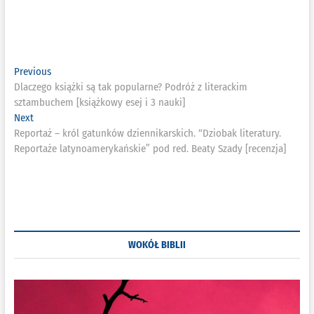
Nawigacja
Previous
Previous
post:
Dlaczego książki są tak popularne? Podróż z literackim
wpisu
sztambuchem [książkowy esej i 3 nauki]
Next
Next
post:
Reportaż – król gatunków dziennikarskich. “Dziobak literatury.
Reportaże latynoamerykańskie” pod red. Beaty Szady [recenzja]
WOKÓŁ BIBLII