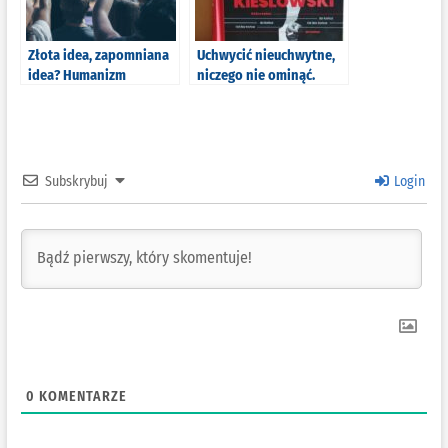
Złota idea, zapomniana
Uchwycić nieuchwytne,
idea? Humanizm
niczego nie ominąć.
chrześcijański (nie tylko)
,,Kieślowski. Od Bez
C.S. Lewisa
końca do końca” – K.
Piesiewicz, M. Jazdon
[RECENZJA]
Subskrybuj
Login
0
KOMENTARZE