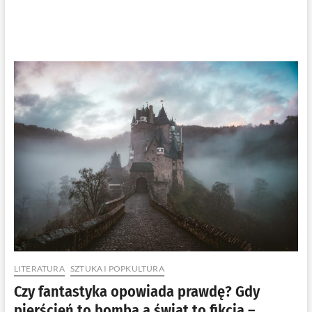
LITERATURA
SZTUKA I POPKULTURA
Czy fantastyka opowiada prawdę? Gdy
pierścień to bomba a świat to fikcja –