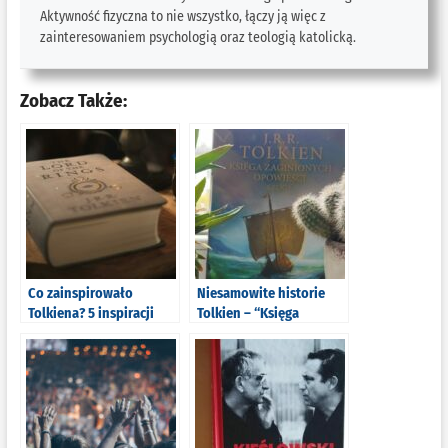
Aktywność fizyczna to nie wszystko, łączy ją więc z
zainteresowaniem psychologią oraz teologią katolicką.
Zobacz Także:
Co zainspirowało
Niesamowite historie
Tolkiena? 5 inspiracji
Tolkien – “Księga
Tolkiena do napisania
Zaginionych Opowieści”
(nie tylko) “Władcy
cz.1 [recenzja]
Pierścieni”