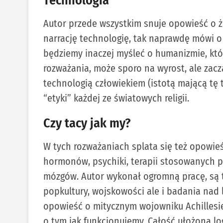
Technologia
Autor przede wszystkim snuje opowieść o żoł
narrację technologię, tak naprawdę mówi o c
będziemy inaczej myśleć o humanizmie, któ
rozważania, może sporo na wyrost, ale zacz
technologią człowiekiem (istotą mającą tę 
“etyki” każdej ze światowych religii.
Czy tacy jak my?
W tych rozważaniach splata się też opowieś
hormonów, psychiki, terapii stosowanych pr
mózgów. Autor wykonał ogromną pracę, są tu
popkultury, wojskowości ale i badania nad
opowieść o mitycznym wojowniku Achillesie, 
o tym jak funkcjonujemy. Całość ułożona lo