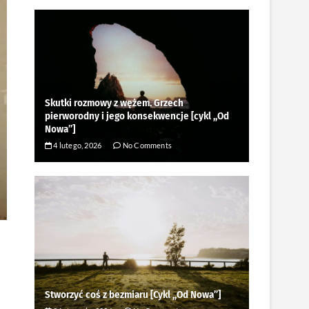
Skutki rozmowy z wężem. Grzech
pierworodny i jego konsekwencje [cykl ,,Od
Nowa”]
4 lutego, 2026
No Comments
Stworzyć coś z bezmiaru [Cykl ,,Od Nowa”]