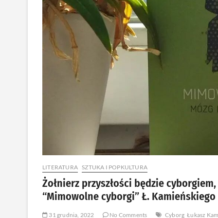
LITERATURA
SZTUKA I POPKULTURA
Żołnierz przyszłości będzie cyborgiem,
“Mimowolne cyborgi” Ł. Kamieńskiego 
31 grudnia, 2022
No Comments
Cyborg
Łukasz Kam