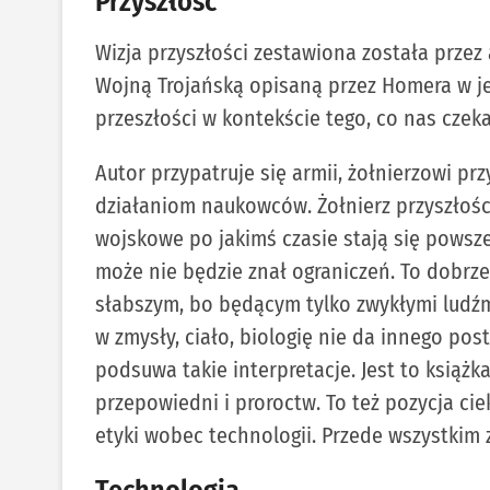
Przyszłość
Wizja przyszłości zestawiona została przez
Wojną Trojańską opisaną przez Homera w j
przeszłości w kontekście tego, co nas czek
Autor przypatruje się armii, żołnierzowi prz
działaniom naukowców. Żołnierz przyszłości
wojskowe po jakimś czasie stają się pows
może nie będzie znał ograniczeń. To dobrz
słabszym, bo będącym tylko zwykłymi ludźmi
w zmysły, ciało, biologię nie da innego pos
podsuwa takie interpretacje. Jest to książk
przepowiedni i proroctw. To też pozycja ci
etyki wobec technologii. Przede wszystkim z