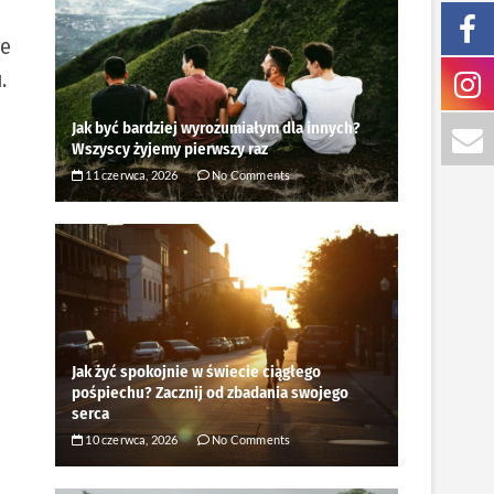
ze
.
Jak być bardziej wyrozumiałym dla innych?
Wszyscy żyjemy pierwszy raz
11 czerwca, 2026
No Comments
Jak żyć spokojnie w świecie ciągłego
pośpiechu? Zacznij od zbadania swojego
serca
10 czerwca, 2026
No Comments