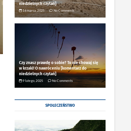
niedzielnych czytań]
16 marca, 2025
No Comments
Czy znasz prawdę o sobie? To nie chowaj się
w krzaki! O nawróceniu [komentarz do
niedzielnych czytań]
9 lutego, 2025
No Comments
SPOŁECZEŃSTWO