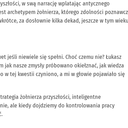
zyszłości, w swą narrację wplatając antycznego
est archetypem żołnierza, którego zdolności poznawc
wkrótce, za dosłownie kilka dekad, jeszcze w tym wieku
et jeśli niewiele się spełni. Choć czemu nie? Łukasz
m jak nasze zmysły próbowano okiełznać, jak wiedza
o w tej kwestii czyniono, a mi w głowie pojawiało się
rategia żołnierza przyszłości, inteligentne
nie, ale kiedy dojdziemy do kontrolowania pracy
ć.