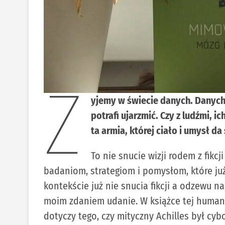
Ż
yjemy w świecie danych. Danyc
potrafi ujarzmić. Czy z ludźmi, 
ta armia, której ciało i umysł da
To nie snucie wizji rodem z fikc
badaniom, strategiom i pomysłom, które już 
kontekście już nie snucia fikcji a odzewu na
moim zdaniem udanie. W książce tej humani
dotyczy tego, czy mityczny Achilles był cyb