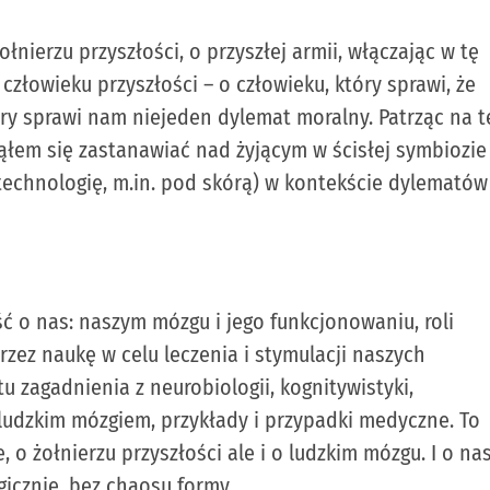
nierzu przyszłości, o przyszłej armii, włączając w tę
złowieku przyszłości – o człowieku, który sprawi, że
ry sprawi nam niejeden dylemat moralny. Patrząc na t
ąłem się zastanawiać nad żyjącym w ścisłej symbiozie
technologię, m.in. pod skórą) w kontekście dylematów
ć o nas: naszym mózgu i jego funkcjonowaniu, roli
zez naukę w celu leczenia i stymulacji naszych
 zagadnienia z neurobiologii, kognitywistyki,
 ludzkim mózgiem, przykłady i przypadki medyczne. To
o żołnierzu przyszłości ale i o ludzkim mózgu. I o nas
gicznie, bez chaosu formy.