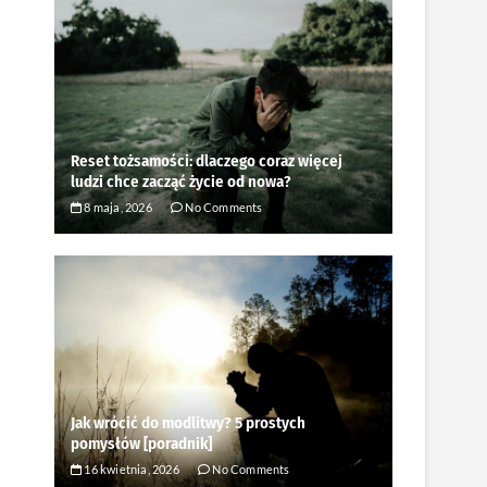
Reset tożsamości: dlaczego coraz więcej
ludzi chce zacząć życie od nowa?
8 maja, 2026
No Comments
Jak wrócić do modlitwy? 5 prostych
pomysłów [poradnik]
16 kwietnia, 2026
No Comments