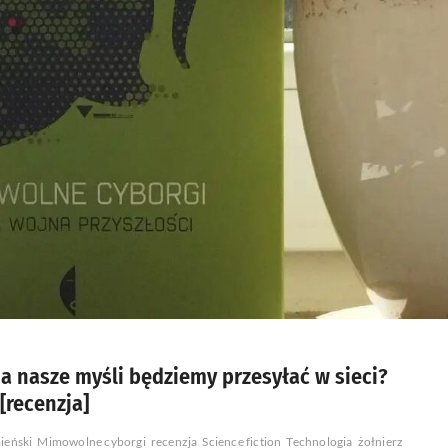
 a nasze myśli będziemy przesyłać w sieci?
[recenzja]
ieński
Mimowolne cyborgi
recenzja
Science fiction
Technologia
żołnierz