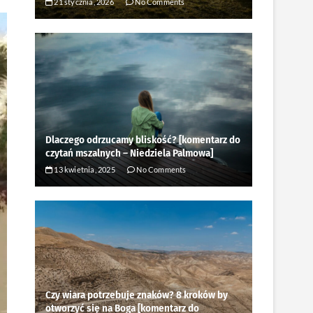
21 stycznia, 2026
No Comments
Dlaczego odrzucamy bliskość? [komentarz do
czytań mszalnych – Niedziela Palmowa]
13 kwietnia, 2025
No Comments
Czy wiara potrzebuje znaków? 8 kroków by
otworzyć się na Boga [komentarz do