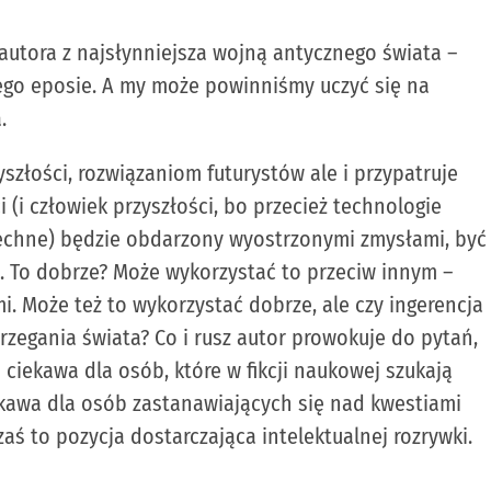
 autora z najsłynniejsza wojną antycznego świata –
ego eposie. A my może powinniśmy uczyć się na
a.
yszłości, rozwiązaniom futurystów ale i przypatruje
 (i człowiek przyszłości, bo przecież technologie
zechne) będzie obdarzony wyostrzonymi zmysłami, być
e. To dobrze? Może wykorzystać to przeciw innym –
. Może też to wykorzystać dobrze, ale czy ingerencja
trzegania świata? Co i rusz autor prowokuje do pytań,
a ciekawa dla osób, które w fikcji naukowej szukają
ekawa dla osób zastanawiających się nad kwestiami
aś to pozycja dostarczająca intelektualnej rozrywki.