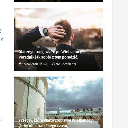
e
 z
Dlaczego tracę wiarę po Wielkanocy?
Poradnik jak sobie z tym poradzić.
15 kwietnia, 2026
No Comments
,
7 rzeczy, które warto zrobić po Wielkanocy
(żeby nie stracić tego czasu)