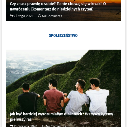
Czy znasz prawdę o sobie? To nie chowaj się w krzaki! O
nawróceniu [komentarz do niedzielnych czytań]
9 lutego, 2025
No Comments
SPOŁECZEŃSTWO
Jak być bardziej wyrozumiałym dla innych? Wszyscy żyjemy
pierwszy raz
11 czerwca, 2026
No Comments