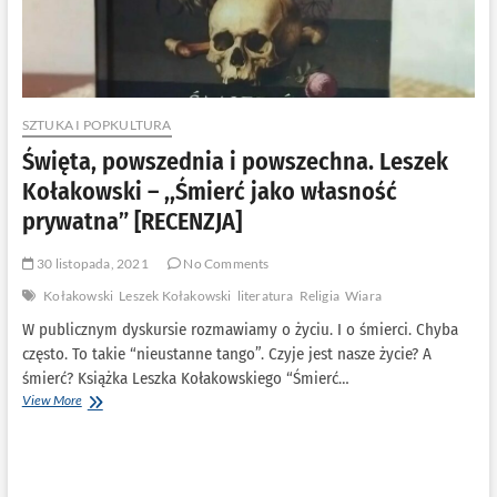
SZTUKA I POPKULTURA
Święta, powszednia i powszechna. Leszek
Kołakowski – ,,Śmierć jako własność
prywatna” [RECENZJA]
30 listopada, 2021
No Comments
Kołakowski
Leszek Kołakowski
literatura
Religia
Wiara
W publicznym dyskursie rozmawiamy o życiu. I o śmierci. Chyba
często. To takie “nieustanne tango”. Czyje jest nasze życie? A
śmierć? Książka Leszka Kołakowskiego “Śmierć…
Święta,
View More
powszednia
i
powszechna.
Leszek