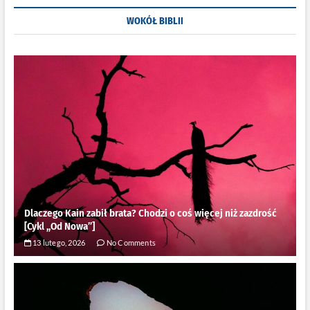
Kołakowski
–
WOKÓŁ BIBLII
,,Śmierć
jako
własność
prywatna”
[RECENZJA]
Dlaczego Kain zabił brata? Chodzi o coś więcej niż zazdrość
[Cykl ,,Od Nowa”]
13 lutego, 2026
No Comments