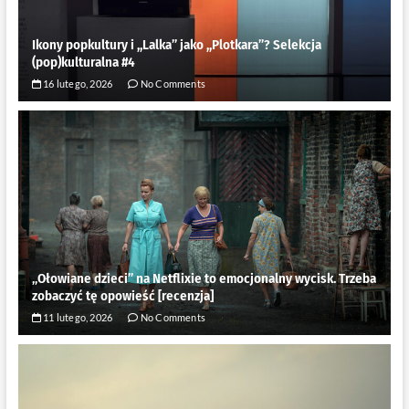
Ikony popkultury i ,,Lalka” jako ,,Plotkara”? Selekcja
(pop)kulturalna #4
16 lutego, 2026
No Comments
„Ołowiane dzieci” na Netflixie to emocjonalny wycisk. Trzeba
zobaczyć tę opowieść [recenzja]
11 lutego, 2026
No Comments