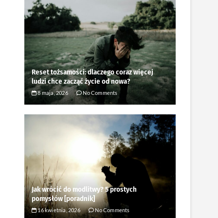
Reset tożsamości: dlaczego coraz więcej
ludzi chce zacząć życie od nowa?
8 maja, 2026
No Comments
Jak wrócić do modlitwy? 5 prostych
pomysłów [poradnik]
16 kwietnia, 2026
No Comments