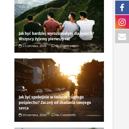
Jak być bardziej wyrozumiałym dla innych?
Wszyscy żyjemy pierwszy raz
11 czerwca, 2026
No Comments
Jak żyć spokojnie w świecie ciągłego
pośpiechu? Zacznij od zbadania swojego
serca
10 czerwca, 2026
No Comments