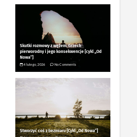
Skutki rozmowy z wężem. Grzech
pierworodny i jego konsekwencje [cykl ,,Od
Nowa”]
4 lutego, 2026
No Comments
Stworzyć coś z bezmiaru [Cykl ,,Od Nowa”]