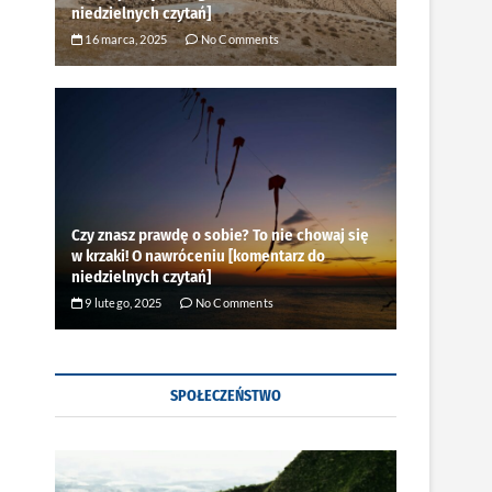
niedzielnych czytań]
16 marca, 2025
No Comments
Czy znasz prawdę o sobie? To nie chowaj się
w krzaki! O nawróceniu [komentarz do
niedzielnych czytań]
9 lutego, 2025
No Comments
SPOŁECZEŃSTWO