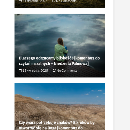
21 stycznia, 2026
No Comments
Dlaczego odrzucamy bliskość? [komentarz do
czytań mszalnych – Niedziela Palmowa]
13 kwietnia, 2025
No Comments
Czy wiara potrzebuje znaków? 8 kroków by
otworzyć się na Boga [komentarz do