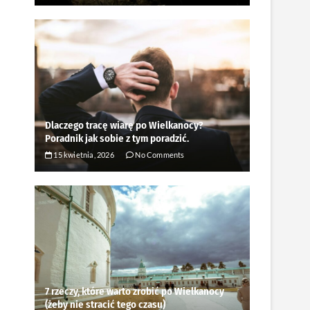
Dlaczego tracę wiarę po Wielkanocy?
Poradnik jak sobie z tym poradzić.
15 kwietnia, 2026
No Comments
7 rzeczy, które warto zrobić po Wielkanocy
(żeby nie stracić tego czasu)