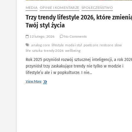
MEDIA
OPINIE I KOMENTARZE
SPOŁECZEŃSTWO
Trzy trendy lifestyle 2026, które zmieni
Twój styl życia
12 lutego, 2026
No Comments
analog core
lifestyle
moda i styl
poetcore
restcore
slow
life
sztuka
trendy 2026
wellbeing
Rok 2025 przyniósł rozwój sztucznej inteligencji, a rok 202
przyniósł trzy zaskakujące trendy nie tylko w modzie i
lifestyle’u ale i w popkulturze. I nie…
Trzy
View More
trendy
lifestyle
2026,
które
zmienią
Twój
styl
życia