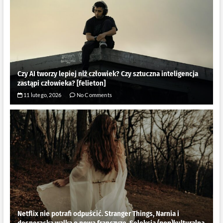
Czy AI tworzy lepiej niż człowiek? Czy sztuczna inteligencja
zastąpi człowieka? [felieton]
11 lutego, 2026
No Comments
Netflix nie potrafi odpuścić. Stranger Things, Narnia i
desperacka walka o nową franczyzę. Selekcja (pop)kulturalna