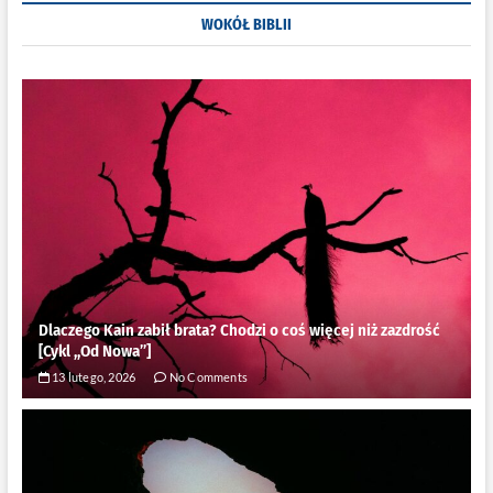
Opowieści”
WOKÓŁ BIBLII
cz.1
[recenzja]
Dlaczego Kain zabił brata? Chodzi o coś więcej niż zazdrość
[Cykl ,,Od Nowa”]
13 lutego, 2026
No Comments