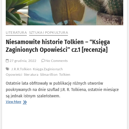
LITERATURA
SZTUKA I POPKULTURA
Niesamowite historie Tolkien – “Księga
Zaginionych Opowieści” cz.1 [recenzja]
27 grudnia, 2022
No Comments
J.R.R.Tolkien
Księga Zaginionych
Opowieści
literatura
Silmarillion
Tolkien
Ostatnie lata obfitowały w publikację różnych utworów
poukrywanych na dnie szuflad J.R. R. Tolkiena, ostatnie miesiące
są jednak istnym szaleństwem.
Niesamowite
View More
historie
Tolkien
–
“Księga
Zaginionych