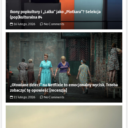
Ikony popkultury i ,,Lalka” jako ,,Plotkara”? Selekcja
(pop)kulturalna #4
16 lutego, 2026
No Comments
„Ołowiane dzieci” na Netflixie to emocjonalny wycisk. Trzeba
zobaczyć tę opowieść [recenzja]
11 lutego, 2026
No Comments