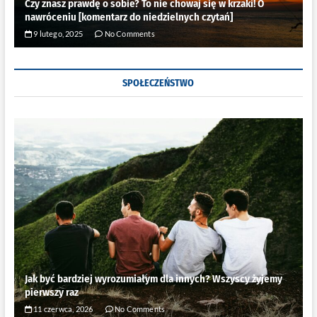
Czy znasz prawdę o sobie? To nie chowaj się w krzaki! O
nawróceniu [komentarz do niedzielnych czytań]
9 lutego, 2025
No Comments
SPOŁECZEŃSTWO
Jak być bardziej wyrozumiałym dla innych? Wszyscy żyjemy
pierwszy raz
11 czerwca, 2026
No Comments