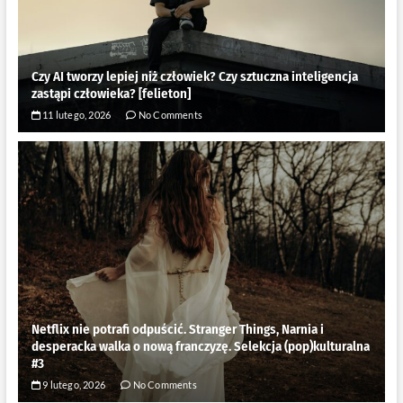
Czy AI tworzy lepiej niż człowiek? Czy sztuczna inteligencja
zastąpi człowieka? [felieton]
11 lutego, 2026
No Comments
Netflix nie potrafi odpuścić. Stranger Things, Narnia i
desperacka walka o nową franczyzę. Selekcja (pop)kulturalna
#3
9 lutego, 2026
No Comments