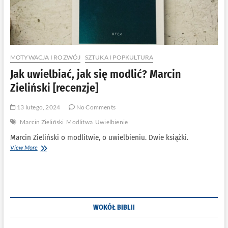
MOTYWACJA I ROZWÓJ
SZTUKA I POPKULTURA
Jak uwielbiać, jak się modlić? Marcin
Zieliński [recenzje]
13 lutego, 2024
No Comments
Marcin Zieliński
Modlitwa
Uwielbienie
Marcin Zieliński o modlitwie, o uwielbieniu. Dwie książki.
Jak
View More
uwielbiać,
jak
się
modlić?
Marcin
Zieliński
WOKÓŁ BIBLII
[recenzje]