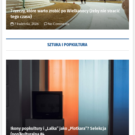
7 rzeczy, które warto zrobić po Wielkanocy (żeby nie stracić
tego czasu)
7 kwietnia, 2026
No Comments
SZTUKA I POPKULTURA
Ikony popkultury i ,,Lalka” jako ,,Plotkara”? Selekcja
(pop)kulturalna #4