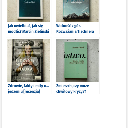
Jak uwielbiać, jak się
Wolność z gór.
modlić? Marcin Zieliński
Rozważania Tischnera
[recenzje]
[recenzja]
Zdrowie, fakty i mity o…
Zmierzch, czy może
jedzeniu [recenzja]
chwilowy kryzys?
“Koniec świata
chrześcijańskiego”
Chantal Delsol [recenzja]