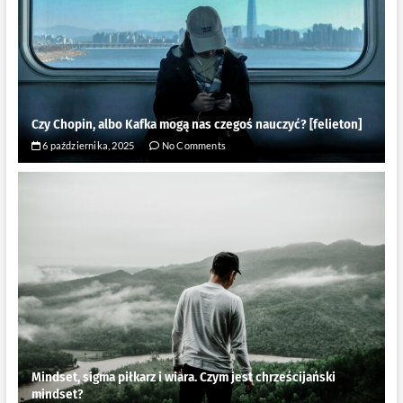
Czy Chopin, albo Kafka mogą nas czegoś nauczyć? [felieton]
6 października, 2025
No Comments
Mindset, sigma piłkarz i wiara. Czym jest chrześcijański
mindset?