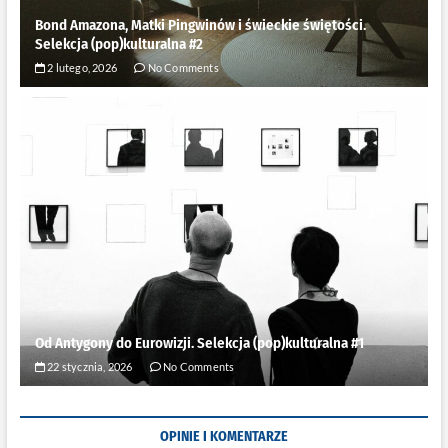
Bond Amazona, Matki Pingwinów i świeckie świętości.
Selekcja (pop)kulturalna #2
2 lutego, 2026
No Comments
Od Antygony do Eurowizji. Selekcja (pop)kulturalna #1
22 stycznia, 2026
No Comments
OPINIE I KOMENTARZE