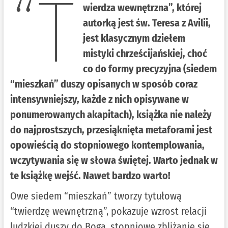
“T
wierdza wewnętrzna”, której
autorką jest św. Teresa z Avilii,
jest klasycznym dziełem
mistyki chrześcijańskiej, choć
co do formy precyzyjna (siedem
“mieszkań” duszy opisanych w sposób coraz
intensywniejszy, każde z nich opisywane w
ponumerowanych akapitach), książka nie należy
do najprostszych, przesiąknięta metaforami jest
opowieścią do stopniowego kontemplowania,
wczytywania się w słowa świętej. Warto jednak w
te książkę wejść. Nawet bardzo warto!
Owe siedem “mieszkań” tworzy tytułową
“twierdzę wewnętrzną”, pokazuje wzrost relacji
ludzkiej duszy do Boga, stopniowe zbliżanie się