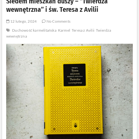
Siedem mieszkań duszy – “Twierdza
wewnętrzna” i św. Teresa z Avilii
12 lutego, 2024
No Comments
Duchowość karmelitańska
Karmel
Teresa z Avilii
Twierdza
wewnętrzna