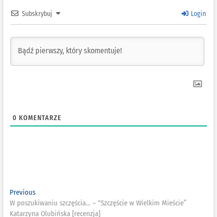
Subskrybuj
Login
0
KOMENTARZE
Nawigacja
Previous
Previous
post:
W poszukiwaniu szczęścia… – “Szczęście w Wielkim Mieście”
wpisu
Katarzyna Olubińska [recenzja]