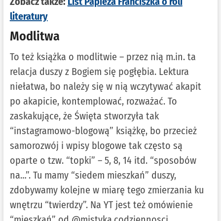
Zobacz także:
List Papieża Franciszka o roli
literatury
Modlitwa
To też książka o modlitwie – przez nią m.in. ta
relacja duszy z Bogiem się pogłębia. Lektura
niełatwa, bo należy się w nią wczytywać akapit
po akapicie, kontemplować, rozważać. To
zaskakujące, że Święta stworzyła tak
“instagramowo-blogową” książkę, bo przecież
samorozwój i wpisy blogowe tak często są
oparte o tzw. “topki” – 5, 8, 14 itd. “sposobów
na…”. Tu mamy “siedem mieszkań” duszy,
zdobywamy kolejne w miarę tego zmierzania ku
wnętrzu “twierdzy”. Na YT jest też omówienie
“mieszkań” od @mistyka.codziennosci