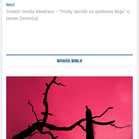
Next
Next
post:
Znaleźć choćby kwadrans – “Prosty sposób na spotkanie Boga” G.
Jansen [recenzja]
WOKÓŁ BIBLII