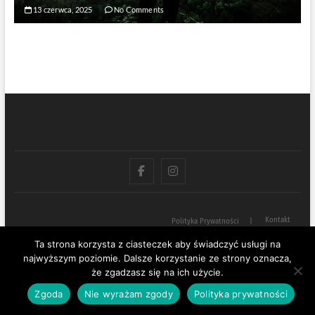
13 czerwca, 2025
No Comments
fb
IG
Kontakt
Polityka Prywatności
Ta strona korzysta z ciasteczek aby świadczyć usługi na
Poza Logiką – wiara i samorozwój z duszą i ciałem
| Designed by:
Theme
najwyższym poziomie. Dalsze korzystanie ze strony oznacza,
Freesia
|
WordPress
| © Copyright All right reserved
że zgadzasz się na ich użycie.
Zgoda
Nie wyrażam zgody
Polityka prywatności