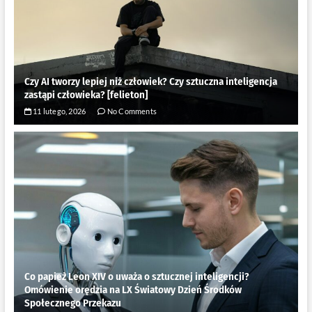
Czy AI tworzy lepiej niż człowiek? Czy sztuczna inteligencja
zastąpi człowieka? [felieton]
11 lutego, 2026
No Comments
Co papież Leon XIV o uważa o sztucznej inteligencji?
Omówienie orędzia na LX Światowy Dzień Środków
Społecznego Przekazu