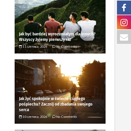
Jak być bardziej wyrozumiałym dla innych?
Wszyscy żyjemy pierwszy raz
11 czerwca, 2026
No Comments
Jak żyć spokojnie w świecie ciągłego
pośpiechu? Zacznij od zbadania swojego
serca
10 czerwca, 2026
No Comments