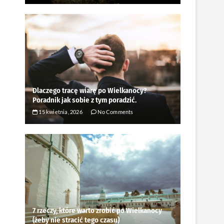
Dlaczego tracę wiarę po Wielkanocy?
Poradnik jak sobie z tym poradzić.
15 kwietnia, 2026
No Comments
7 rzeczy, które warto zrobić po Wielkanocy
(żeby nie stracić tego czasu)