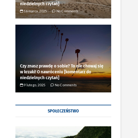
niedzielnych czytań]
16 marca, 2025
No Comments
Czy znasz prawdę o sobie? To nie chowaj się
w krzaki! O nawróceniu [komentarz do
niedzielnych czytań]
9 lutego, 2025
No Comments
SPOŁECZEŃSTWO