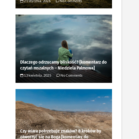
21 stycznia, 2026
No Comments
Dlaczego odrzucamy bliskość? [komentarz do
czytań mszalnych – Niedziela Palmowa]
13 kwietnia, 2025
No Comments
Czy wiara potrzebuje znaków? 8 kroków by
otworzyć się na Boga [komentarz do