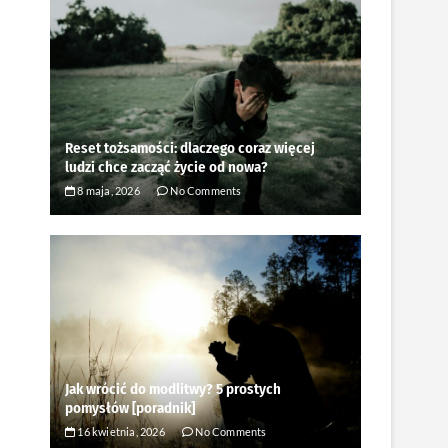
Reset tożsamości: dlaczego coraz więcej
ludzi chce zacząć życie od nowa?
8 maja, 2026
No Comments
Jak wrócić do modlitwy? 5 prostych
pomysłów [poradnik]
16 kwietnia, 2026
No Comments