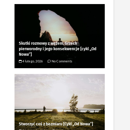
Skutki rozmowy z wężem. Grzech
pierworodny i jego konsekwencje [cykl ,,Od
Nowa”]
4 lutego, 2026
No Comments
Stworzyć coś z bezmiaru [Cykl ,,Od Nowa”]