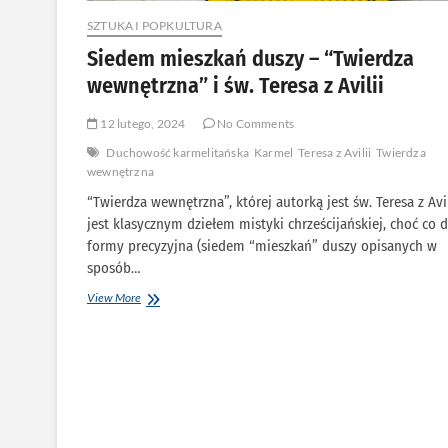
SZTUKA I POPKULTURA
Siedem mieszkań duszy – “Twierdza
wewnętrzna” i św. Teresa z Avilii
12 lutego, 2024
No Comments
Duchowość karmelitańska
Karmel
Teresa z Avilii
Twierdza
wewnętrzna
“Twierdza wewnętrzna”, której autorką jest św. Teresa z Avil
jest klasycznym dziełem mistyki chrześcijańskiej, choć co 
formy precyzyjna (siedem “mieszkań” duszy opisanych w
sposób…
Siedem
View More
mieszkań
duszy
–
“Twierdza
wewnętrzna”
i
św.
Teresa