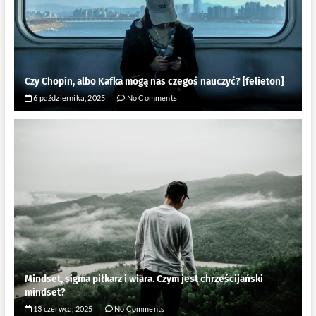
Czy Chopin, albo Kafka mogą nas czegoś nauczyć? [felieton]
6 października, 2025
No Comments
Mindset, sigma piłkarz i wiara. Czym jest chrześcijański
mindset?
13 czerwca, 2025
No Comments