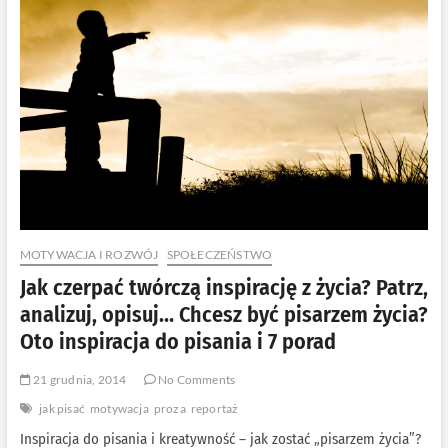
powieść?
Czy
o
tym
pisze
Mróz?
,,O
pisaniu
na
chłodno”
–
Remigiusz
Mróz
[RECENZJA]
MOTYWACJA I ROZWÓJ
SPOŁECZEŃSTWO
Jak czerpać twórczą inspirację z życia? Patrz,
analizuj, opisuj… Chcesz być pisarzem życia?
Oto inspiracja do pisania i 7 porad
21 grudnia, 2014
No Comments
jak pisać
motywacja
proza
reportaż
Inspiracja do pisania i kreatywność – jak zostać „pisarzem życia”?