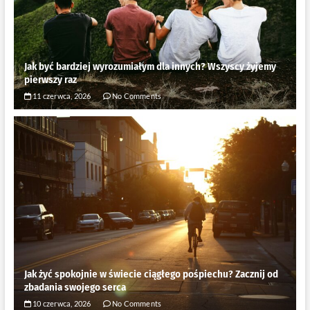
Jak być bardziej wyrozumiałym dla innych? Wszyscy żyjemy
pierwszy raz
11 czerwca, 2026
No Comments
Jak żyć spokojnie w świecie ciągłego pośpiechu? Zacznij od
zbadania swojego serca
10 czerwca, 2026
No Comments