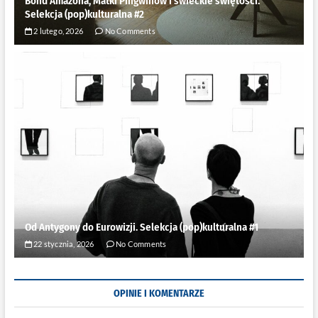
Bond Amazona, Matki Pingwinów i świeckie świętości.
Selekcja (pop)kulturalna #2
2 lutego, 2026
No Comments
Od Antygony do Eurowizji. Selekcja (pop)kulturalna #1
22 stycznia, 2026
No Comments
OPINIE I KOMENTARZE