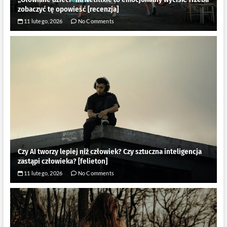
zobaczyć tę opowieść [recenzja]
11 lutego, 2026
No Comments
Czy AI tworzy lepiej niż człowiek? Czy sztuczna inteligencja
zastąpi człowieka? [felieton]
11 lutego, 2026
No Comments