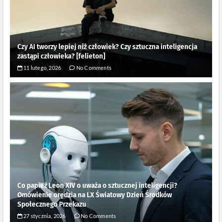
Czy AI tworzy lepiej niż człowiek? Czy sztuczna inteligencja
zastąpi człowieka? [felieton]
11 lutego, 2026
No Comments
Co papież Leon XIV o uważa o sztucznej inteligencji?
Omówienie orędzia na LX Światowy Dzień Środków
Społecznego Przekazu
27 stycznia, 2026
No Comments