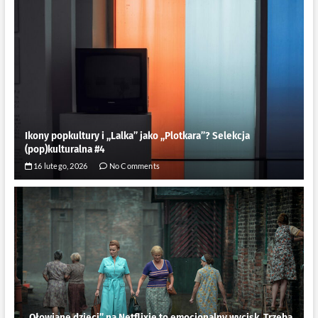
Ikony popkultury i ,,Lalka” jako ,,Plotkara”? Selekcja
(pop)kulturalna #4
16 lutego, 2026
No Comments
„Ołowiane dzieci” na Netflixie to emocjonalny wycisk. Trzeba