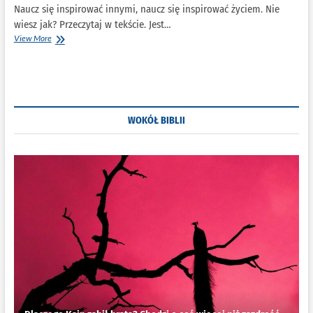
Naucz się inspirować innymi, naucz się inspirować życiem. Nie
wiesz jak? Przeczytaj w tekście. Jest…
Jak
View More
czerpać
twórczą
inspirację
z
życia?
Patrz,
WOKÓŁ BIBLII
analizuj,
opisuj…
Chcesz
być
pisarzem
życia?
Oto
inspiracja
do
pisania
i
7
porad