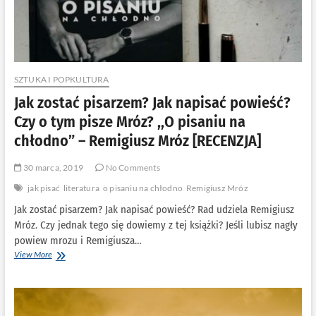
SZTUKA I POPKULTURA
Jak zostać pisarzem? Jak napisać powieść?
Czy o tym pisze Mróz? ,,O pisaniu na
chłodno” – Remigiusz Mróz [RECENZJA]
30 marca, 2019
No Comments
jak pisać
literatura
o pisaniu na chłodno
Remigiusz Mróz
Jak zostać pisarzem? Jak napisać powieść? Rad udziela Remigiusz
Mróz. Czy jednak tego się dowiemy z tej książki? Jeśli lubisz nagły
powiew mrozu i Remigiusza…
Jak
View More
zostać
pisarzem?
Jak
napisać