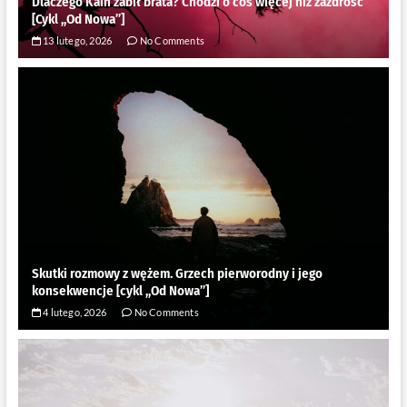
Dlaczego Kain zabił brata? Chodzi o coś więcej niż zazdrość
[Cykl ,,Od Nowa”]
13 lutego, 2026
No Comments
Skutki rozmowy z wężem. Grzech pierworodny i jego
konsekwencje [cykl ,,Od Nowa”]
4 lutego, 2026
No Comments