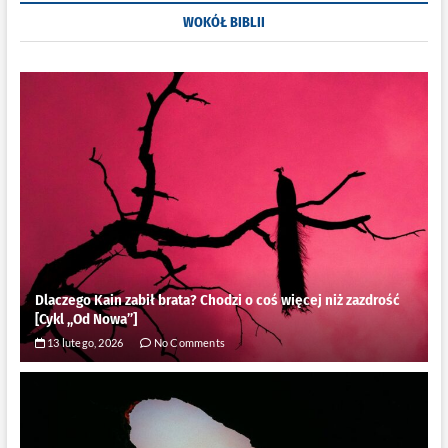
Jędrzejewski
WOKÓŁ BIBLII
–
“Płomień
pasji”
[recenzja]
Dlaczego Kain zabił brata? Chodzi o coś więcej niż zazdrość
[Cykl ,,Od Nowa”]
13 lutego, 2026
No Comments