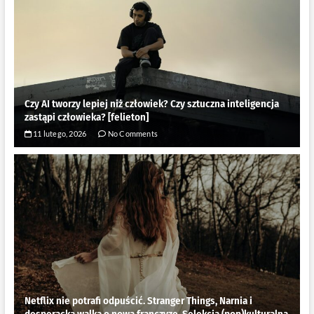
Czy AI tworzy lepiej niż człowiek? Czy sztuczna inteligencja
zastąpi człowieka? [felieton]
11 lutego, 2026
No Comments
Netflix nie potrafi odpuścić. Stranger Things, Narnia i
desperacka walka o nową franczyzę. Selekcja (pop)kulturalna