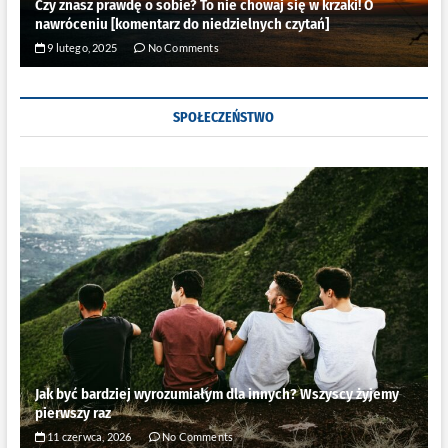
Czy znasz prawdę o sobie? To nie chowaj się w krzaki! O
nawróceniu [komentarz do niedzielnych czytań]
9 lutego, 2025
No Comments
SPOŁECZEŃSTWO
Jak być bardziej wyrozumiałym dla innych? Wszyscy żyjemy
pierwszy raz
11 czerwca, 2026
No Comments