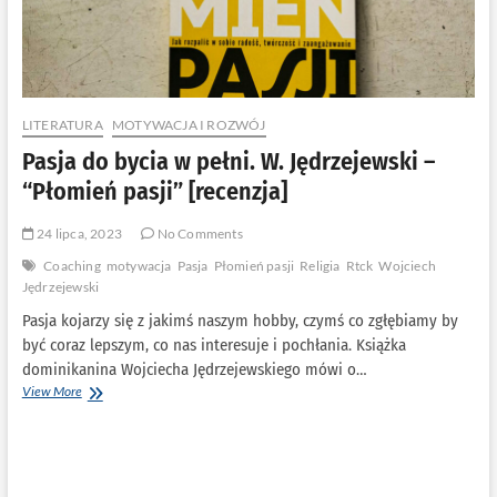
LITERATURA
MOTYWACJA I ROZWÓJ
Pasja do bycia w pełni. W. Jędrzejewski –
“Płomień pasji” [recenzja]
24 lipca, 2023
No Comments
Coaching
motywacja
Pasja
Płomień pasji
Religia
Rtck
Wojciech
Jędrzejewski
Pasja kojarzy się z jakimś naszym hobby, czymś co zgłębiamy by
być coraz lepszym, co nas interesuje i pochłania. Książka
dominikanina Wojciecha Jędrzejewskiego mówi o…
Pasja
View More
do
bycia
w
pełni.
W.