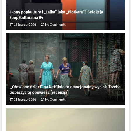
Ikony popkultury i ,,Lalka” jako ,,Plotkara”? Selekcja
(pop)kulturalna #4
16 lutego, 2026
No Comments
„Ołowiane dzieci” na Netflixie to emocjonalny wycisk. Trzeba
zobaczyć tę opowieść [recenzja]
11 lutego, 2026
No Comments