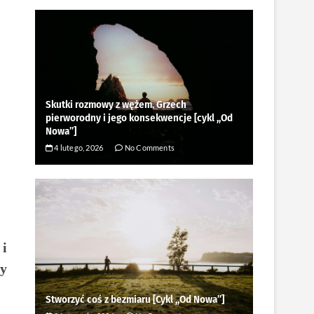
Skutki rozmowy z wężem. Grzech
pierworodny i jego konsekwencje [cykl ,,Od
Nowa”]
4 lutego, 2026
No Comments
 i
by
Stworzyć coś z bezmiaru [Cykl ,,Od Nowa”]