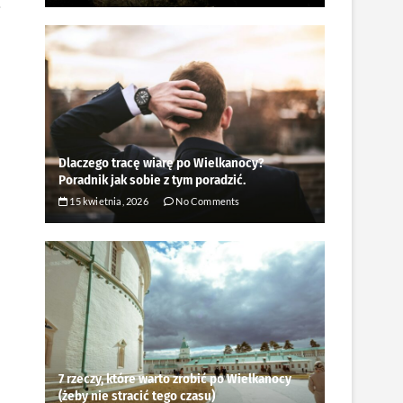
ę
Dlaczego tracę wiarę po Wielkanocy?
Poradnik jak sobie z tym poradzić.
15 kwietnia, 2026
No Comments
7 rzeczy, które warto zrobić po Wielkanocy
(żeby nie stracić tego czasu)