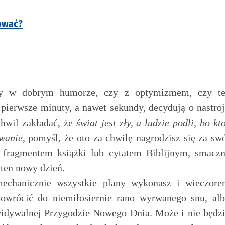
nować?
czy w dobrym humorze, czy z optymizmem, czy t
 pierwsze minuty, a nawet sekundy, decydują o nastro
chwil zakładać, że
świat jest zły, a ludzie podli, bo kt
awanie
, pomyśl, że oto za chwilę nagrodzisz się za sw
 fragmentem książki lub cytatem Biblijnym, smacz
ten nowy dzień.
mechanicznie wszystkie plany wykonasz i wieczor
powrócić do niemiłosiernie rano wyrwanego snu, al
ewidywalnej Przygodzie Nowego Dnia. Może i nie będz