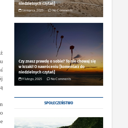
niedzielnych czytań]
16 marca, 2025
No Comments
eż
ju
Czy znasz prawdę o sobie? To nie chowaj się
w krzaki! O nawróceniu [komentarz do
oś
niedzielnych czytań]
ój
9 lutego, 2025
No Comments
ną
SPOŁECZEŃSTWO
em
bo
ie