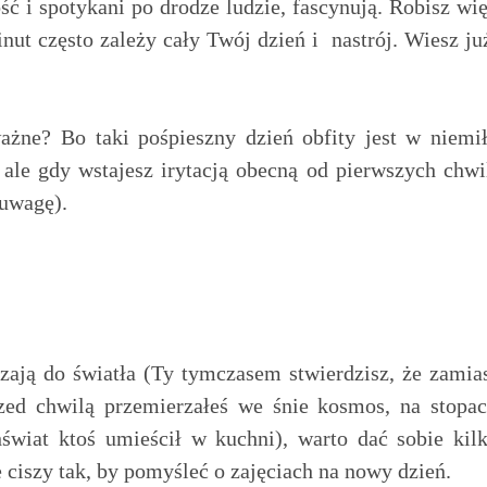
ść i spotykani po drodze ludzie, fascynują. Robisz wi
ut często zależy cały Twój dzień i nastrój. Wiesz ju
ważne? Bo taki pośpieszny dzień obfity jest w niemi
 ale gdy wstajesz irytacją obecną od pierwszych chwi
 uwagę).
zają do światła (Ty tymczasem stwierdzisz, że zamia
zed chwilą przemierzałeś we śnie kosmos, na stopa
iat ktoś umieścił w kuchni), warto dać sobie kil
 ciszy tak, by pomyśleć o zajęciach na nowy dzień.