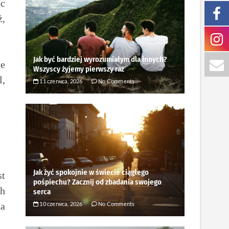
ęc
ż,
Jak być bardziej wyrozumiałym dla innych?
łe
Wszyscy żyjemy pierwszy raz
l,
11 czerwca, 2026
No Comments
Jak żyć spokojnie w świecie ciągłego
st
pośpiechu? Zacznij od zbadania swojego
ch
serca
10 czerwca, 2026
No Comments
ka