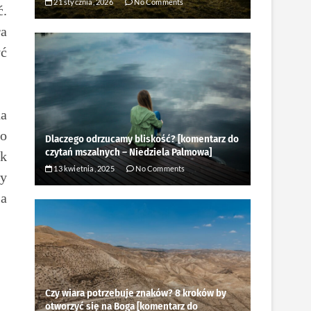
21 stycznia, 2026
No Comments
ć.
ra
yć
na
go
Dlaczego odrzucamy bliskość? [komentarz do
czytań mszalnych – Niedziela Palmowa]
ak
13 kwietnia, 2025
No Comments
wy
la
Czy wiara potrzebuje znaków? 8 kroków by
otworzyć się na Boga [komentarz do