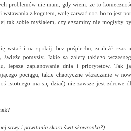
ych problemów nie mam, gdy wiem, że to koniecznoś
 wstawania z kogutem, wolę zarwać noc, bo to jest po
nej tak sobie myślałem, czy egzaminy nie mogłyby b
ię wstać i na spokój, bez pośpiechu, znaleźć czas 
, świeże pomysły. Jakie są zalety takiego wczesne
u, lepsze zaplanowanie dnia i priorytetów. Tak j
ającego pociągu, takie chaotyczne wkraczanie w no
coś istotnego ma się dziać) nie zawsze jest zdrowe d
anek?
nej sowy i powitania skoro świt skowronka?)