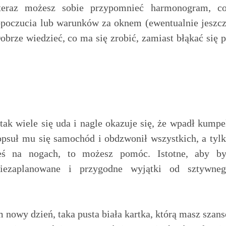
, teraz możesz sobie przypomnieć harmonogram, c
poczucia lub warunków za oknem (ewentualnie jeszc
Dobrze wiedzieć, co ma się zrobić, zamiast błąkać się 
 tak wiele się uda i nagle okazuje się, że wpadł kumpe
popsuł mu się samochód i obdzwonił wszystkich, a tyl
eś na nogach, to możesz pomóc. Istotne, aby b
iezaplanowane i przygodne wyjątki od sztywne
m nowy dzień, taka pusta biała kartka, którą masz szans