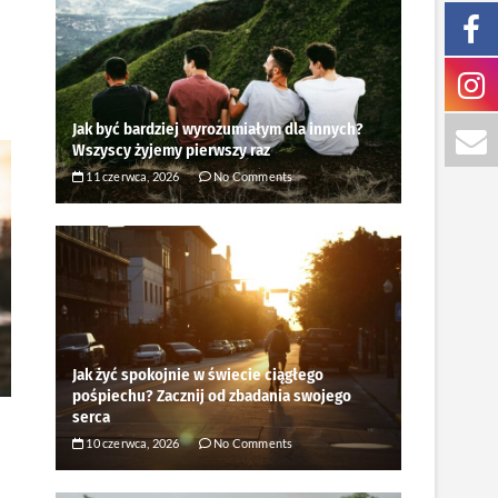
Jak być bardziej wyrozumiałym dla innych?
Wszyscy żyjemy pierwszy raz
11 czerwca, 2026
No Comments
Jak żyć spokojnie w świecie ciągłego
pośpiechu? Zacznij od zbadania swojego
serca
10 czerwca, 2026
No Comments