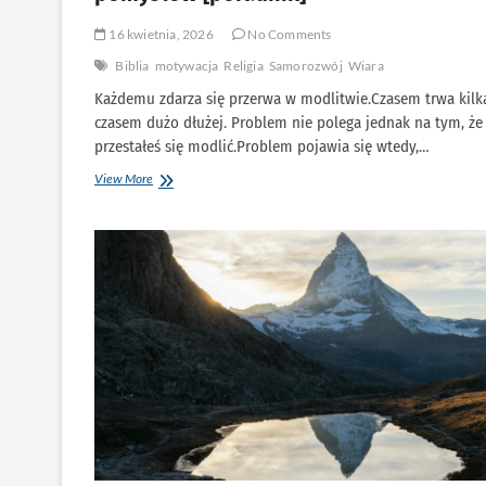
16 kwietnia, 2026
No Comments
Biblia
motywacja
Religia
Samorozwój
Wiara
Każdemu zdarza się przerwa w modlitwie.Czasem trwa kilka
czasem dużo dłużej. Problem nie polega jednak na tym, że
przestałeś się modlić.Problem pojawia się wtedy,…
Jak
View More
wrócić
do
modlitwy?
5
prostych
pomysłów
[poradnik]