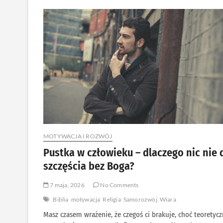
Boga
w
codzienności?
16
praktycznych
sposobów
na
głębszą
relację
z
Bogiem
MOTYWACJA I ROZWÓJ
Pustka w człowieku – dlaczego nic nie 
szczęścia bez Boga?
7 maja, 2026
No Comments
Biblia
motywacja
Religia
Samorozwój
Wiara
Masz czasem wrażenie, że czegoś ci brakuje, choć teoretycz