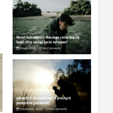
Reset tożsamości: dlaczego coraz więcej
ludzi chce zacząć życie od nowa?
8 maja, 2026
No Comments
Jak wrócić do modlitwy? 5 prostych
pomysłów [poradnik]
16 kwietnia, 2026
No Comments