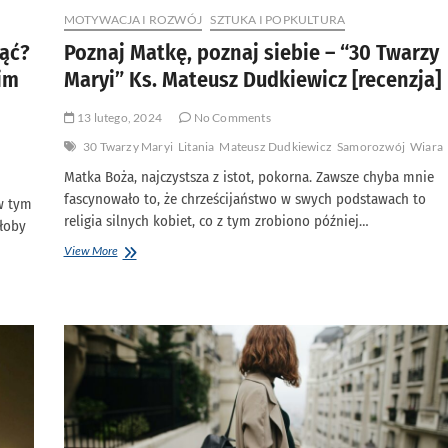
MOTYWACJA I ROZWÓJ
SZTUKA I POPKULTURA
nąć?
Poznaj Matkę, poznaj siebie – “30 Twarzy
im
Maryi” Ks. Mateusz Dudkiewicz [recenzja]
13 lutego, 2024
No Comments
30 Twarzy Maryi
Litania
Mateusz Dudkiewicz
Samorozwój
Wiara
Matka Boża, najczystsza z istot, pokorna. Zawsze chyba mnie
fascynowało to, że chrześcijaństwo w swych podstawach to
w tym
religia silnych kobiet, co z tym zrobiono później…
ałoby
Poznaj
View More
Matkę,
poznaj
siebie
–
“30
Twarzy
Maryi”
Ks.
Mateusz
Dudkiewicz
[recenzja]