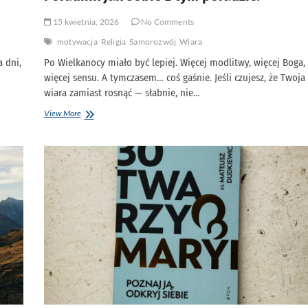
15 kwietnia, 2026
No Comments
motywacja
Religia
Samorozwój
Wiara
 dni,
Po Wielkanocy miało być lepiej. Więcej modlitwy, więcej Boga,
więcej sensu. A tymczasem… coś gaśnie. Jeśli czujesz, że Twoja
wiara zamiast rosnąć — słabnie, nie…
Dlaczego
View More
tracę
wiarę
po
Wielkanocy?
Poradnik
jak
sobie
z
tym
poradzić.