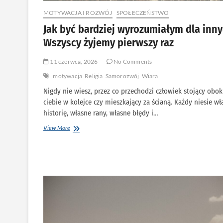
MOTYWACJA I ROZWÓJ
SPOŁECZEŃSTWO
Jak być bardziej wyrozumiałym dla inn
Wszyscy żyjemy pierwszy raz
11 czerwca, 2026
No Comments
motywacja
Religia
Samorozwój
Wiara
Nigdy nie wiesz, przez co przechodzi człowiek stojący obok
ciebie w kolejce czy mieszkający za ścianą. Każdy niesie wł
historię, własne rany, własne błędy i…
Jak
View More
być
bardziej
wyrozumiałym
dla
innych?
Wszyscy
żyjemy
pierwszy
raz