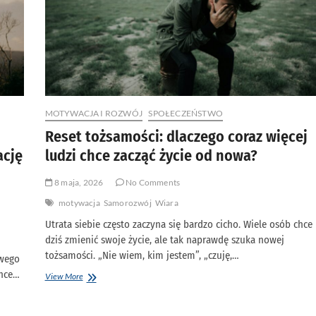
od
zbadania
swojego
serca
MOTYWACJA I ROZWÓJ
SPOŁECZEŃSTWO
Reset tożsamości: dlaczego coraz więcej
ację
ludzi chce zacząć życie od nowa?
8 maja, 2026
No Comments
motywacja
Samorozwój
Wiara
Utrata siebie często zaczyna się bardzo cicho. Wiele osób chce
dziś zmienić swoje życie, ale tak naprawdę szuka nowej
tożsamości. „Nie wiem, kim jestem”, „czuję,…
owego
chce…
Reset
View More
tożsamości:
dlaczego
coraz