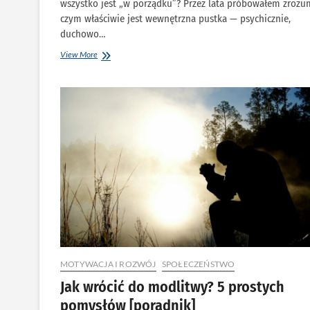
wszystko jest „w porządku”? Przez lata próbowałem zrozu
czym właściwie jest wewnętrzna pustka — psychicznie,
duchowo…
Pustka
View More
w
człowieku
–
dlaczego
nic
nie
daje
szczęścia
bez
Boga?
MOTYWACJA I ROZWÓJ
SPOŁECZEŃSTWO
Jak wrócić do modlitwy? 5 prostych
pomysłów [poradnik]