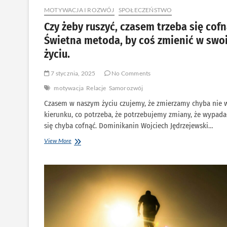
MOTYWACJA I ROZWÓJ
SPOŁECZEŃSTWO
Czy żeby ruszyć, czasem trzeba się cof
Świetna metoda, by coś zmienić w swo
życiu.
7 stycznia, 2025
No Comments
motywacja
Relacje
Samorozwój
Czasem w naszym życiu czujemy, że zmierzamy chyba nie 
kierunku, co potrzeba, że potrzebujemy zmiany, że wypad
się chyba cofnąć. Dominikanin Wojciech Jędrzejewski…
Czy
View More
żeby
ruszyć,
czasem
trzeba
się
cofnąć?
Świetna
metoda,
by