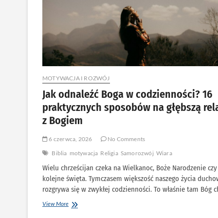
MOTYWACJA I ROZWÓJ
Jak odnaleźć Boga w codzienności? 16
praktycznych sposobów na głębszą rel
z Bogiem
6 czerwca, 2026
No Comments
Biblia
motywacja
Religia
Samorozwój
Wiara
Wielu chrześcijan czeka na Wielkanoc, Boże Narodzenie czy
kolejne święta. Tymczasem większość naszego życia duch
rozgrywa się w zwykłej codzienności. To właśnie tam Bóg 
Jak
View More
odnaleźć