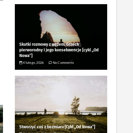
Skutki rozmowy z wężem. Grzech
pierworodny i jego konsekwencje [cykl ,,Od
Nowa”]
4 lutego, 2026
No Comments
Stworzyć coś z bezmiaru [Cykl ,,Od Nowa”]