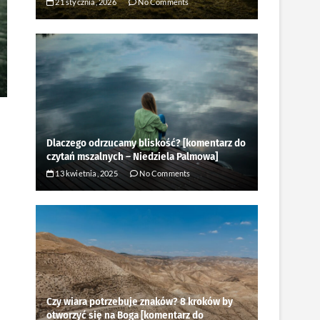
21 stycznia, 2026
No Comments
Dlaczego odrzucamy bliskość? [komentarz do
czytań mszalnych – Niedziela Palmowa]
13 kwietnia, 2025
No Comments
Czy wiara potrzebuje znaków? 8 kroków by
otworzyć się na Boga [komentarz do