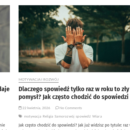
więcej
ludzi
chce
zacząć
życie
od
nowa?
MOTYWACJA I ROZWÓJ
daje
Dlaczego spowiedź tylko raz w roku to zły
pomysł? Jak często chodzić do spowiedzi
22 kwietnia, 2026
No Comments
motywacja
Religia
Samorozwój
spowiedź
Wiara
nie
Jak często chodzić do spowiedzi? Jak już widzisz po tytule: raz