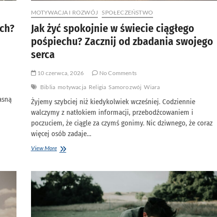
MOTYWACJA I ROZWÓJ
SPOŁECZEŃSTWO
ych?
Jak żyć spokojnie w świecie ciągłego
pośpiechu? Zacznij od zbadania swojego
serca
10 czerwca, 2026
No Comments
Biblia
motywacja
Religia
Samorozwój
Wiara
asną
Żyjemy szybciej niż kiedykolwiek wcześniej. Codziennie
walczymy z natłokiem informacji, przebodźcowaniem i
poczuciem, że ciągle za czymś gonimy. Nic dziwnego, że coraz
więcej osób zadaje…
Jak
View More
żyć
spokojnie
w
świecie
ciągłego
pośpiechu?
Zacznij