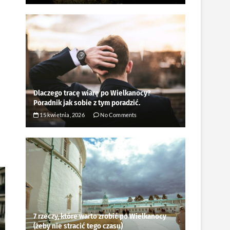
Dlaczego tracę wiarę po Wielkanocy?
Poradnik jak sobie z tym poradzić.
15 kwietnia, 2026
No Comments
7 rzeczy, które warto zrobić po Wielkanocy
(żeby nie stracić tego czasu)