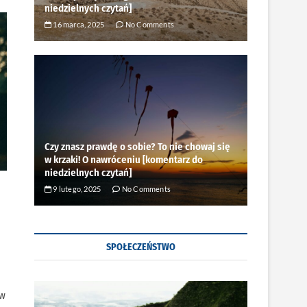
niedzielnych czytań]
16 marca, 2025
No Comments
Czy znasz prawdę o sobie? To nie chowaj się
w krzaki! O nawróceniu [komentarz do
niedzielnych czytań]
9 lutego, 2025
No Comments
SPOŁECZEŃSTWO
 w