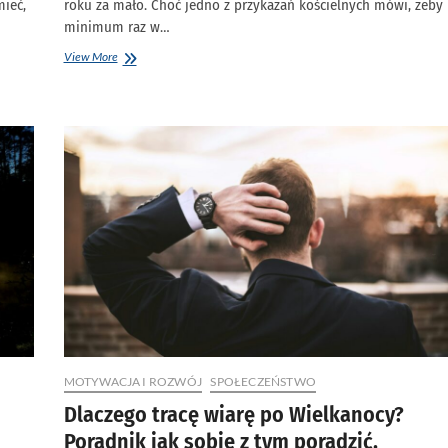
mieć,
roku za mało. Choć jedno z przykazań kościelnych mówi, żeby
minimum raz w…
Dlaczego
View More
spowiedź
tylko
raz
w
roku
to
zły
pomysł?
Jak
często
chodzić
do
spowiedzi
MOTYWACJA I ROZWÓJ
SPOŁECZEŃSTWO
Dlaczego tracę wiarę po Wielkanocy?
Poradnik jak sobie z tym poradzić.