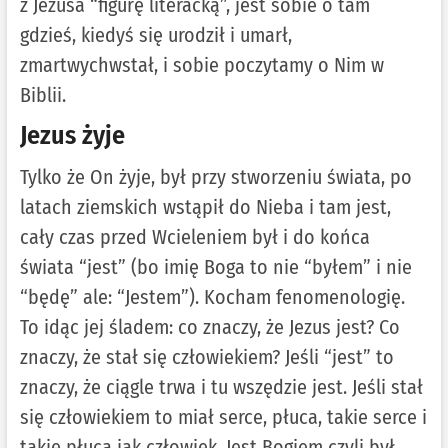
z Jezusa “figurę literacką”, jest sobie o tam
gdzieś, kiedyś się urodził i umarł,
zmartwychwstał, i sobie poczytamy o Nim w
Biblii.
Jezus żyje
Tylko że On żyje, był przy stworzeniu świata, po
latach ziemskich wstąpił do Nieba i tam jest,
cały czas przed Wcieleniem był i do końca
świata “jest” (bo imię Boga to nie “byłem” i nie
“będę” ale: “Jestem”). Kocham fenomenologię.
To idąc jej śladem: co znaczy, że Jezus jest? Co
znaczy, że stał się człowiekiem? Jeśli “jest” to
znaczy, że ciągle trwa i tu wszędzie jest. Jeśli stał
się człowiekiem to miał serce, płuca, takie serce i
takie płuca jak człowiek. Jest Bogiem czyli był