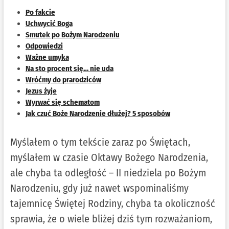
Po fakcie
Uchwycić Boga
Smutek po Bożym Narodzeniu
Odpowiedzi
Ważne umyka
Na sto procent się… nie uda
Wróćmy do prarodziców
Jezus żyje
Wyrwać się schematom
Jak czuć Boże Narodzenie dłużej? 5 sposobów
Myślałem o tym tekście zaraz po Świętach,
myślałem w czasie Oktawy Bożego Narodzenia,
ale chyba ta odległość – II niedziela po Bożym
Narodzeniu, gdy już nawet wspominaliśmy
tajemnicę Świętej Rodziny, chyba ta okoliczność
sprawia, że o wiele bliżej dziś tym rozważaniom,