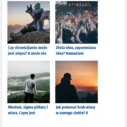
Czy chrześcijanin może
Złota idea, zapomniana
jeść mięso? A może nie
idea? Humanizm
jeść?
chrześcijański (nie tylko)
C.S. Lewisa
Mindset, sigma piłkarz i
Jak pokonać brak wiary
wiara. Czym jest
w samego siebie? 8
chrześcijański mindset?
praktycznych porad i
motywacja