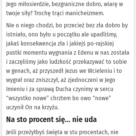
Jego miłosierdzie, bezgraniczne dobro, wiarę w
twoje siły? Trochę trąci manicheizmem.
Nie o niego chodzi, bo przecież bez zła dobro by
istniało, ono było u początku ale upadliśmy,
jakaś konsekwencja zła i jakiejś po-rajskiej
pustki momentu wygnania z Edenu w nas została
i zaczęliśmy jako ludzkość przekazywać to sobie
w genach, aż przyszedł Jezus we Wcieleniu i to
wygrał oraz zniszczył, aż zjednoczeni w Jego
Imieniu i za sprawą Ducha czynimy w sercu
“wszystko nowe” chrztem bo owo “nowe”
uczynił On na krzyżu.
Na sto procent się… nie uda
Jeśli przeżyłbyś święta w stu procentach, nie