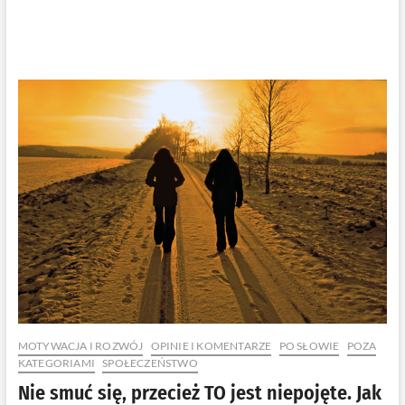
MOTYWACJA I ROZWÓJ
OPINIE I KOMENTARZE
PO SŁOWIE
POZA
KATEGORIAMI
SPOŁECZEŃSTWO
Nie smuć się, przecież TO jest niepojęte. Jak