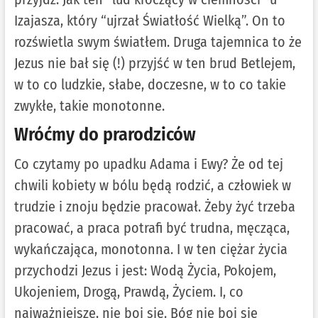
Izajasza, który “ujrzał Światłość Wielką”. On to
rozświetla swym światłem. Druga tajemnica to że
Jezus nie bał się (!) przyjść w ten brud Betlejem,
w to co ludzkie, słabe, doczesne, w to co takie
zwykłe, takie monotonne.
Wróćmy do prarodziców
Co czytamy po upadku Adama i Ewy? Że od tej
chwili kobiety w bólu będą rodzić, a człowiek w
trudzie i znoju będzie pracował. Żeby żyć trzeba
pracować, a praca potrafi być trudna, męcząca,
wykańczająca, monotonna. I w ten ciężar życia
przychodzi Jezus i jest: Wodą Życia, Pokojem,
Ukojeniem, Drogą, Prawdą, Życiem. I, co
najważniejsze, nie boi się. Bóg nie boi się