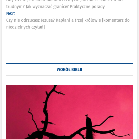
wpisu
trudnym? Jak wyznaczać granice? Praktyczne porady
Next
Next
post:
Czy nie odrzucasz Jezusa? Kapłani a trzej królowie [komentarz do
niedzielnych czytań]
WOKÓŁ BIBLII