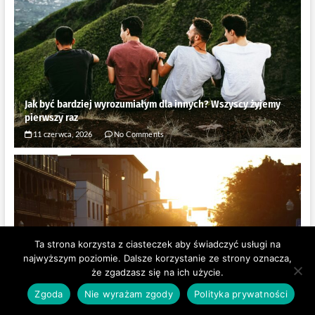
Jak być bardziej wyrozumiałym dla innych? Wszyscy żyjemy
pierwszy raz
11 czerwca, 2026
No Comments
Ta strona korzysta z ciasteczek aby świadczyć usługi na
najwyższym poziomie. Dalsze korzystanie ze strony oznacza,
że zgadzasz się na ich użycie.
Zgoda
Nie wyrażam zgody
Polityka prywatności
Jak żyć spokojnie w świecie ciągłego pośpiechu? Zacznij od