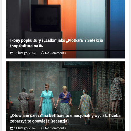
Ikony popkultury i ,,Lalka” jako ,,Plotkara”? Selekcja
(pop)kulturalna #4
16 lutego, 2026
No Comments
„Ołowiane dzieci” na Netflixie to emocjonalny wycisk. Trzeba
zobaczyć tę opowieść [recenzja]
11 lutego, 2026
No Comments