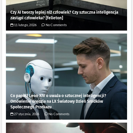
Czy AI tworzy lepiej niż człowiek? Czy sztuczna inteligencja
zastąpi człowieka? [felieton]
11 lutego, 2026
No Comments
Co papież Leon XIV o uważa o sztucznej inteligencji?
Omówienie orędzia na LX Światowy Dzień Środków
Społecznego Przekazu
27 stycznia, 2026
No Comments