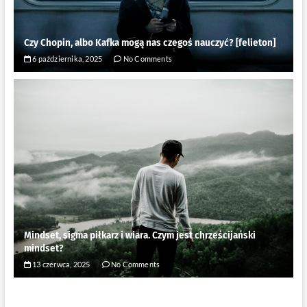
Czy Chopin, albo Kafka mogą nas czegoś nauczyć? [felieton]
6 października, 2025
No Comments
Mindset, sigma piłkarz i wiara. Czym jest chrześcijański
mindset?
13 czerwca, 2025
No Comments