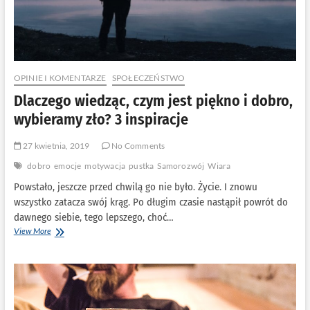
OPINIE I KOMENTARZE
SPOŁECZEŃSTWO
Dlaczego wiedząc, czym jest piękno i dobro,
wybieramy zło? 3 inspiracje
27 kwietnia, 2019
No Comments
dobro
emocje
motywacja
pustka
Samorozwój
Wiara
Powstało, jeszcze przed chwilą go nie było. Życie. I znowu
wszystko zatacza swój krąg. Po długim czasie nastąpił powrót do
dawnego siebie, tego lepszego, choć…
Dlaczego
View More
wiedząc,
czym
jest
piękno
i
dobro,