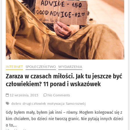
wybieramy
zło?
3
inspiracje
INTERNET
SPOŁECZEŃSTWO
WYDARZENIA
Zaraza w czasach miłości. Jak tu jeszcze być
człowiekiem? 11 porad i wskazówek
12 września, 2015
No Comments
dobro
drugi człowiek
motywacja
Samorozwój
Gdy byłem mały, byłem jak inni – równy. Mogłem kolegować się z
kim chciałem, bo dzieci nie tworzą granic. Nie pytają innych dzieci
o to,…