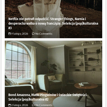
Netflix nie potrafi odpuścić. Stranger Things, Narnia i
desperacka walka o nową franczyzę. Selekcja (pop)kulturalna
#3
9 lutego, 2026
No Comments
Bond Amazona, Matki Pingwinów i świeckie świętości.
Selekcja (pop)kulturalna #2
2 lutego, 2026
No Comments