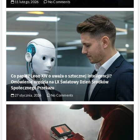
11 lutego, 2026
No Comments
Co papież Leon XIV o uważa o sztucznej inteligencji?
Omówienie orędzia na LX Światowy Dzień Środków
Społecznego Przekazu
27 stycznia, 2026
No Comments