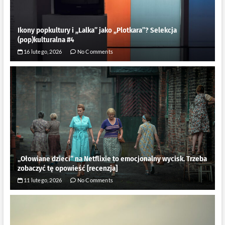
Ikony popkultury i ,,Lalka” jako ,,Plotkara”? Selekcja
(pop)kulturalna #4
16 lutego, 2026
No Comments
„Ołowiane dzieci” na Netflixie to emocjonalny wycisk. Trzeba
zobaczyć tę opowieść [recenzja]
11 lutego, 2026
No Comments