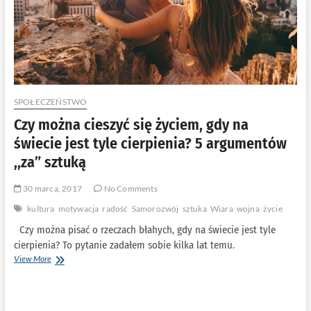
SPOŁECZEŃSTWO
Czy można cieszyć się życiem, gdy na
świecie jest tyle cierpienia? 5 argumentów
,,za” sztuką
30 marca, 2017
No Comments
kultura
motywacja
radość
Samorozwój
sztuka
Wiara
wojna
życie
Czy można pisać o rzeczach błahych, gdy na świecie jest tyle
cierpienia? To pytanie zadałem sobie kilka lat temu.
Czy
View More
można
cieszyć
się
życiem,