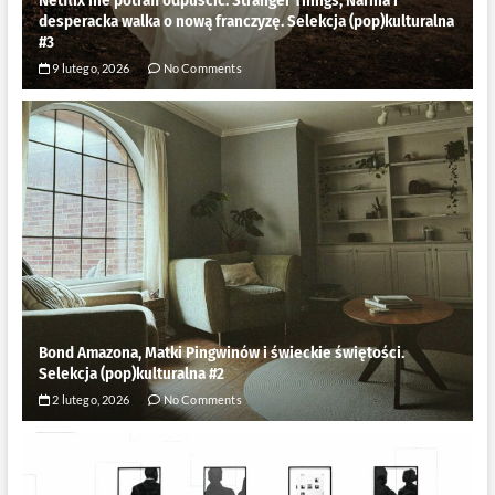
Netflix nie potrafi odpuścić. Stranger Things, Narnia i
desperacka walka o nową franczyzę. Selekcja (pop)kulturalna
#3
9 lutego, 2026
No Comments
Bond Amazona, Matki Pingwinów i świeckie świętości.
Selekcja (pop)kulturalna #2
2 lutego, 2026
No Comments