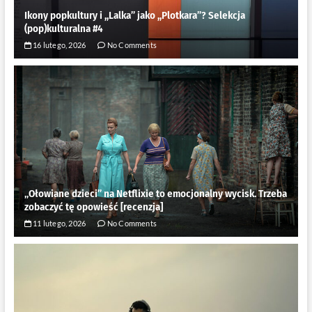
Ikony popkultury i ,,Lalka” jako ,,Plotkara”? Selekcja
(pop)kulturalna #4
16 lutego, 2026
No Comments
„Ołowiane dzieci” na Netflixie to emocjonalny wycisk. Trzeba
zobaczyć tę opowieść [recenzja]
11 lutego, 2026
No Comments