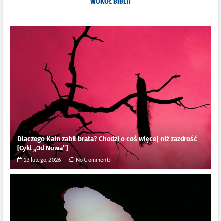
WOKÓŁ BIBLII
sercu
brud,
bałagan
i
poczucie
krzywdy?
8
porad
Dlaczego Kain zabił brata? Chodzi o coś więcej niż zazdrość
[Cykl ,,Od Nowa”]
13 lutego, 2026
No Comments