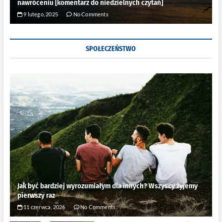
nawróceniu [komentarz do niedzielnych czytań]
9 lutego, 2025
No Comments
SPOŁECZEŃSTWO
Jak być bardziej wyrozumiałym dla innych? Wszyscy żyjemy
pierwszy raz
11 czerwca, 2026
No Comments