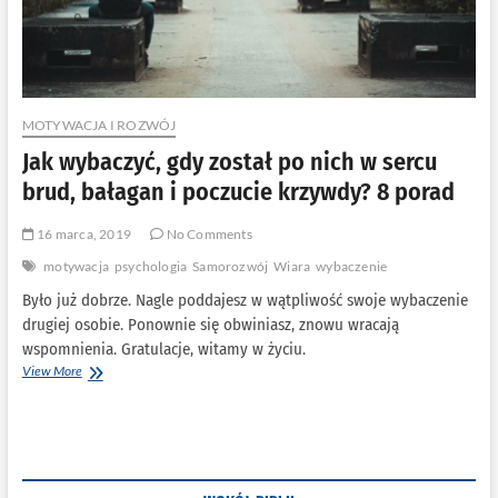
MOTYWACJA I ROZWÓJ
Jak wybaczyć, gdy został po nich w sercu
brud, bałagan i poczucie krzywdy? 8 porad
16 marca, 2019
No Comments
motywacja
psychologia
Samorozwój
Wiara
wybaczenie
Było już dobrze. Nagle poddajesz w wątpliwość swoje wybaczenie
drugiej osobie. Ponownie się obwiniasz, znowu wracają
wspomnienia. Gratulacje, witamy w życiu.
Jak
View More
wybaczyć,
gdy
został
po
nich
w