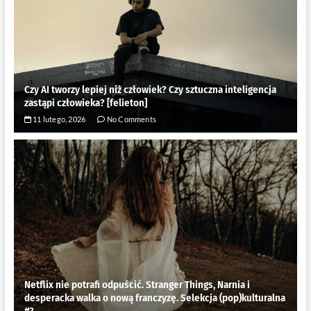
Czy AI tworzy lepiej niż człowiek? Czy sztuczna inteligencja
zastąpi człowieka? [felieton]
11 lutego, 2026
No Comments
Netflix nie potrafi odpuścić. Stranger Things, Narnia i
desperacka walka o nową franczyzę. Selekcja (pop)kulturalna
#3