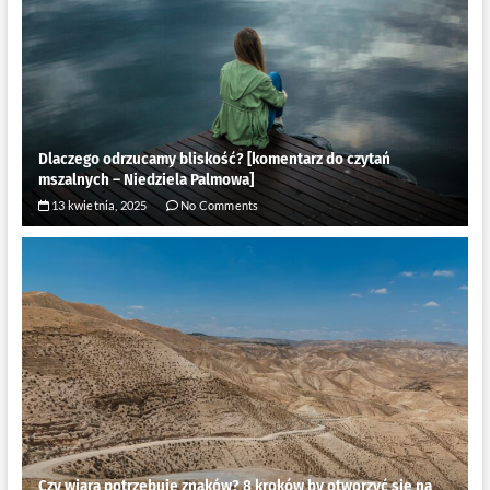
Dlaczego odrzucamy bliskość? [komentarz do czytań
mszalnych – Niedziela Palmowa]
13 kwietnia, 2025
No Comments
Czy wiara potrzebuje znaków? 8 kroków by otworzyć się na