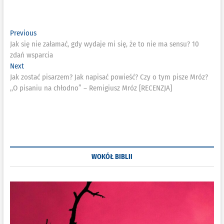
Nawigacja
Previous
Previous
post:
Jak się nie załamać, gdy wydaje mi się, że to nie ma sensu? 10
wpisu
zdań wsparcia
Next
Next
post:
Jak zostać pisarzem? Jak napisać powieść? Czy o tym pisze Mróz?
,,O pisaniu na chłodno” – Remigiusz Mróz [RECENZJA]
WOKÓŁ BIBLII