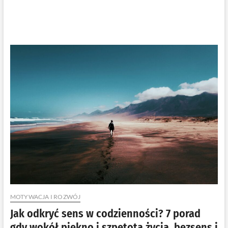
MOTYWACJA I ROZWÓJ
Jak odkryć sens w codzienności? 7 porad
gdy wokół piękno i szpetota życia, bezsens i