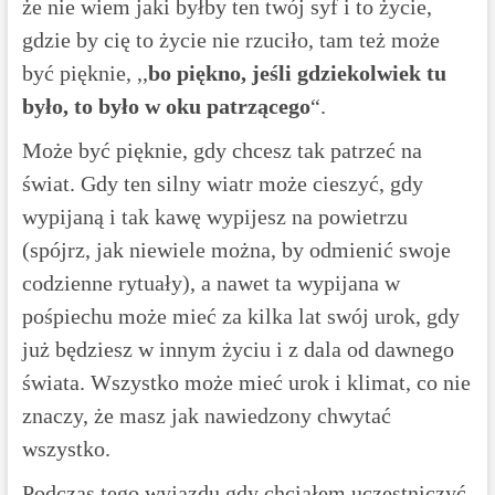
że nie wiem jaki byłby ten twój syf i to życie,
gdzie by cię to życie nie rzuciło, tam też może
być pięknie, ,,
bo piękno, jeśli gdziekolwiek tu
było, to było w oku patrzącego
“.
Może być pięknie, gdy chcesz tak patrzeć na
świat. Gdy ten silny wiatr może cieszyć, gdy
wypijaną i tak kawę wypijesz na powietrzu
(spójrz, jak niewiele można, by odmienić swoje
codzienne rytuały), a nawet ta wypijana w
pośpiechu może mieć za kilka lat swój urok, gdy
już będziesz w innym życiu i z dala od dawnego
świata. Wszystko może mieć urok i klimat, co nie
znaczy, że masz jak nawiedzony chwytać
wszystko.
Podczas tego wyjazdu gdy chciałem uczestniczyć