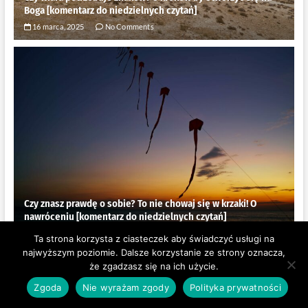
Boga [komentarz do niedzielnych czytań]
16 marca, 2025
No Comments
Czy znasz prawdę o sobie? To nie chowaj się w krzaki! O
nawróceniu [komentarz do niedzielnych czytań]
9 lutego, 2025
No Comments
Ta strona korzysta z ciasteczek aby świadczyć usługi na
najwyższym poziomie. Dalsze korzystanie ze strony oznacza,
że zgadzasz się na ich użycie.
SPOŁECZEŃSTWO
Zgoda
Nie wyrażam zgody
Polityka prywatności