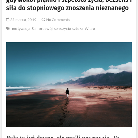
siła do stopniowego znoszenia nieznanego
25 marca, 2019
No Comments
motywacja
Samorozwój
sens zycia
sztuka
Wiara
Było to już dawno, ale myśli powracają. To