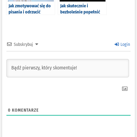
Jak zmotywować się do
Jak skutecznie i
pisania i odrzucić
bezboleśnie popełnić
zniechęcenie? 13
samobójstwo?
praktycznych (i
wypróbowanych) porad
Subskrybuj
Login
0
KOMENTARZE