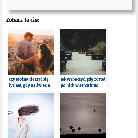
Zobacz Także:
Czy można cieszyć się
Jak wybaczyć, gdy został
życiem, gdy na świecie
po nich w sercu brud,
jest tyle cierpienia? 5
bałagan i poczucie
argumentów ,,za” sztuką
krzywdy? 8 porad